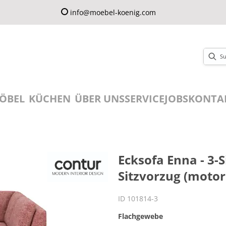
info@moebel-koenig.com
ÖBEL
KÜCHEN
ÜBER UNS
SERVICE
JOBS
KONTA
Ecksofa Enna - 3-S
Sitzvorzug (motori
ID 101814-3
Flachgewebe