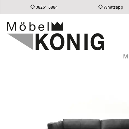
08261 6884
Whatsapp
M