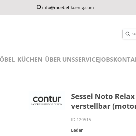
info@moebel-koenig.com
ÖBEL
KÜCHEN
ÜBER UNS
SERVICE
JOBS
KONTA
Sessel Noto Relax
verstellbar (motor
ID 120515
Leder