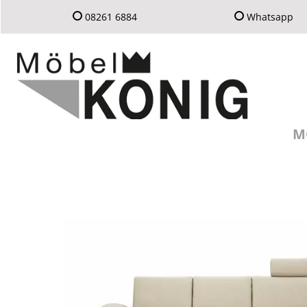
08261 6884
Whatsapp
M