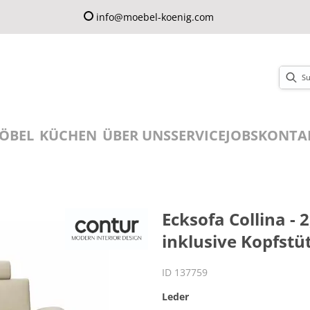
info@moebel-koenig.com
ÖBEL
KÜCHEN
ÜBER UNS
SERVICE
JOBS
KONTA
Ecksofa Collina - 
inklusive Kopfstüt
ID 137759
Leder