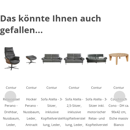
Das könnte Ihnen auch
gefallen...
Contur
Contur
Contur
Contur
Contur
Contur
Relaxsessel
Hocker
Sofa Atella - 3-
Sofa Atella -
Sofa Atella - 3-
Couchtisch
Perano -
Perano -
Sitzer,
2,5-Sitzer,
Sitzer inkl.
Cono - DH ca.
Drehbar,
Nussbaum,
inklusive
inklusive
motorischer
90x42 cm,
Nussbaum,
Leder,
Kopfteilverstel
Kopfteilverstel
Relax- und
Eiche massiv
Leder,
Antrazit
lung, Leder,
lung, Leder,
Kopfteilverstel
Bianco