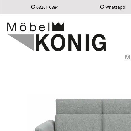
08261 6884
Whatsapp
M