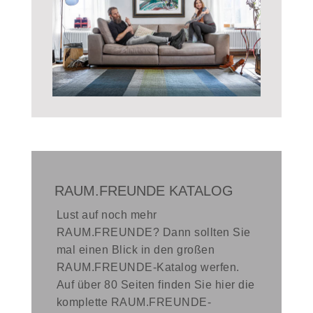
RAUM.FREUNDE KATALOG
Lust auf noch mehr
RAUM.FREUNDE? Dann sollten Sie
mal einen Blick in den großen
RAUM.FREUNDE-Katalog werfen.
Auf über 80 Seiten finden Sie hier die
komplette RAUM.FREUNDE-