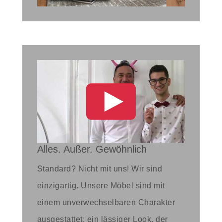
Alles. Außer. Gewöhnlich
Standard? Nicht mit uns! Wir sind
einzigartig. Unsere Möbel sind mit
einem unverwechselbaren Charakter
ausgestattet: ein lässiger Look, der