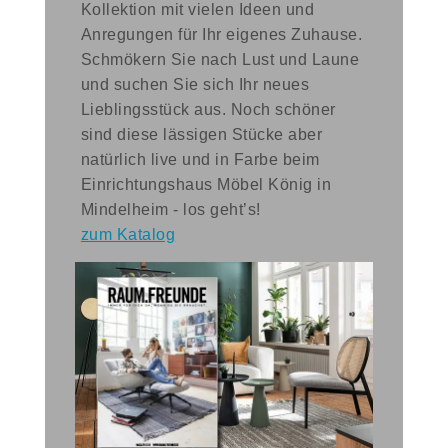
Kollektion mit vielen Ideen und
Anregungen für Ihr eigenes Zuhause.
Schmökern Sie nach Lust und Laune
und suchen Sie sich Ihr neues
Lieblingsstück aus. Noch schöner
sind diese lässigen Stücke aber
natürlich live und in Farbe beim
Einrichtungshaus Möbel König in
Mindelheim - los geht’s!
zum Katalog