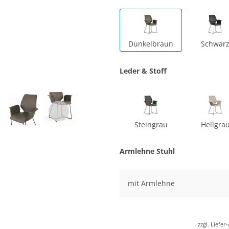
Dunkelbraun
Schwar
Leder & Stoff
Steingrau
Hellgra
Armlehne Stuhl
mit Armlehne
zzgl. Liefe