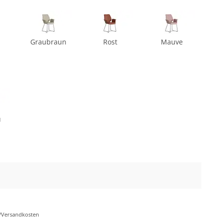
z
Graubraun
Rost
Mauve
u
r-/Versandkosten