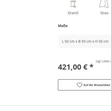
Granit
Grau
Maße
L 50 cm x B 59 cm x H 50 cm
zzgl. Liefe
421,00 € *
Auf die Wunschliste