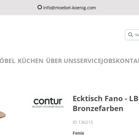
info@moebel-koenig.com
ÖBEL
KÜCHEN
ÜBER UNS
SERVICE
JOBS
KONTA
Ecktisch Fano - L
Bronzefarben
ID 136215
Fenix