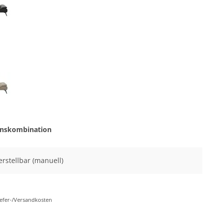
z
onskombination
erstellbar (manuell)
Liefer-/Versandkosten